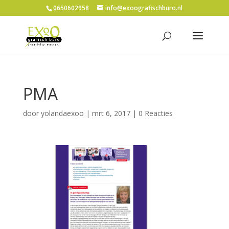
0650602958
info@exoografischburo.nl
PMA
door
yolandaexoo
|
mrt 6, 2017
|
0 Reacties