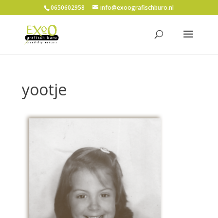
0650602958
info@exoografischburo.nl
yootje