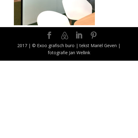
2017 | © Exoo grafisch buro | tekst Mariël Geven |
fotografie Jan Wellink