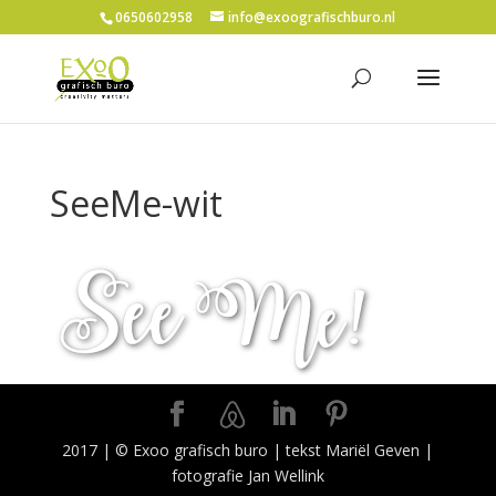
0650602958
info@exoografischburo.nl
SeeMe-wit
2017 | © Exoo grafisch buro | tekst Mariël Geven |
fotografie Jan Wellink