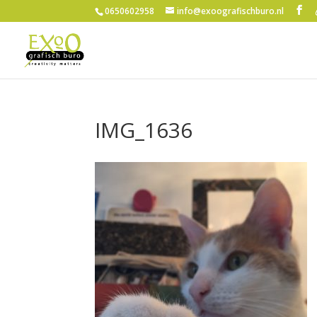
0650602958
info@exoografischburo.nl
IMG_1636