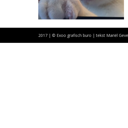
2017 | © Exoo grafisch buro | tekst Mariël Geve