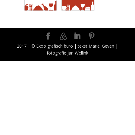
2017 | © Exoo grafisch buro | tekst Mariël Geven |
fotografie Jan Wellink