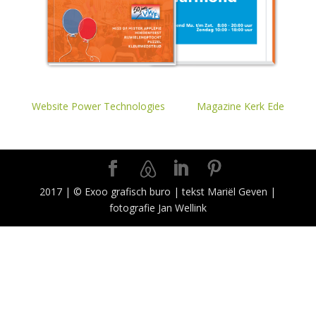
Website Power Technologies
Magazine Kerk Ede
2017 | © Exoo grafisch buro | tekst Mariël Geven |
fotografie Jan Wellink