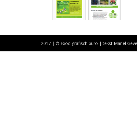
2017 | © Exoo grafisch buro | tekst Mariël Geve