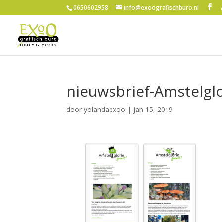
0650602958
info@exoografischburo.nl
nieuwsbrief-Amstelglo
door
yolandaexoo
|
jan 15, 2019