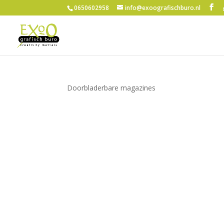
0650602958
info@exoografischburo.nl
Doorbladerbare magazines